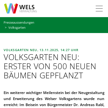
Z
Z
Z
Z
T
u
u
u
u
r
r
m
r
o
Presseaussendungen
S
H
I
S
Volksgarten
g
t
a
n
u
a
u
h
c
g
r
p
a
h
t
t
l
e
l
VOLKSGARTEN NEU,
13.11.2025, 14:27 UHR
s
n
t
VOLKSGARTEN NEU:
e
a
e
ERSTER VON 500 NEUEN
i
v
n
t
i
BÄUMEN GEPFLANZT
e
g
a
a
t
v
Ein weiterer wichtiger Meilenstein bei der Neugestaltung
i
und Erweiterung des Welser Volksgartens wurde nun
i
o
erreicht: Im Beisein von Bürgermeister Dr. Andreas Rabl,
n