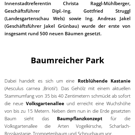
Innenstadtreferentin Christa Raggl-Mühlberger,
g
Geschäftsführer Dipl.-Ing. Gottfried Struggl
a
(Landesgartenschau Wels) sowie Ing. Andreas Jakel
(Geschäftsführer Jakel Grünbau) wurde der erste von
t
insgesamt rund 500 neuen Bäumen gesetzt.
i
o
Baumreicher Park
n
Dabei handelt es sich um eine
Rotblühende Kastanie
(Aesculus carnea ‚Briotii'). Das Gehölz mit einem aktuellen
Stammumfang von 35 bis 40 Zentimetern schmückt ab sofort
die neue
Volksgartenallee
und erreicht eine Wuchshöhe
von bis zu 15 Metern. Neben dem nun in die Erde gesetzten
Baum sieht das
Baumpflanzkonzept
für die
Volksgartenallee die Arten Vogelkirsche, Scharlach-
Rosskastanie, Trompetenbaum und Schnurbaum vor.