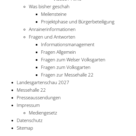
g
Was bisher geschah
Meilensteine
a
Projektphase und Bürgerbeteiligung
Anrainerinformationen
t
Fragen und Antworten
i
Informationsmanagement
Fragen Allgemein
o
Fragen zum Welser Volksgarten
Fragen zum Volksgarten
n
Fragen zur Messehalle 22
Landesgartenschau 2027
Messehalle 22
Presseaussendungen
Impressum
Mediengesetz
Datenschutz
Sitemap